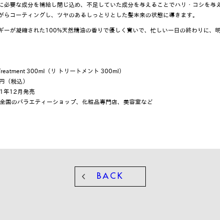
に必要な成分を補給し閉じ込め、不足していた成分を与えることでハリ・コシを与
がらコーティングし、ツヤのあるしっとりとした髪本来の状態に導きます。
ギーが凝縮された100%天然精油の香りで優しく寛いで、忙しい一日の終わりに、
reatment 300ml（リ トリートメント 300ml）
80円（税込）
21年12月発売
本全国のバラエティーショップ、化粧品専門店、美容室など
BACK