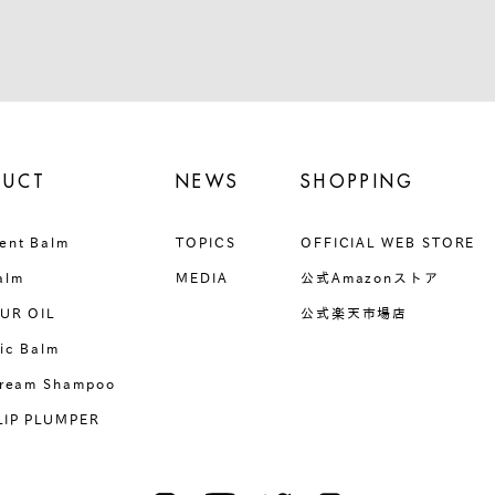
DUCT
NEWS
SHOPPING
ent Balm
TOPICS
OFFICIAL WEB STORE
alm
MEDIA
公式Amazonストア
UR OIL
公式楽天市場店
ic Balm
Cream Shampoo
LIP PLUMPER