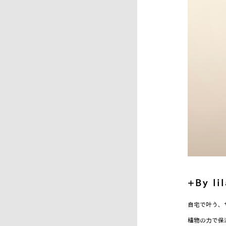
+By li
自宅で叶う、
植物の力で保