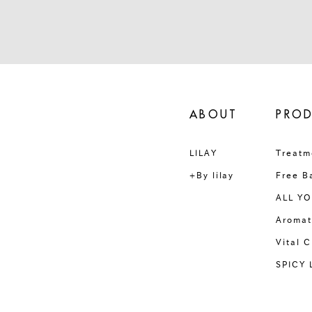
ABOUT
PRO
LILAY
Treatm
+By lilay
Free B
ALL YO
Aromat
Vital 
SPICY 