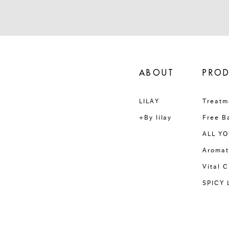
ABOUT
PRO
LILAY
Treatm
+By lilay
Free B
ALL YO
Aromat
Vital 
SPICY 