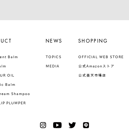
DUCT
NEWS
SHOPPING
ent Balm
TOPICS
OFFICIAL WEB STORE
alm
MEDIA
公式Amazonストア
UR OIL
公式楽天市場店
ic Balm
Cream Shampoo
LIP PLUMPER