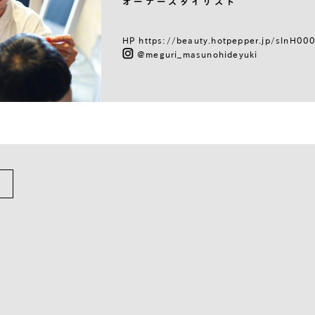
オーナースタイリスト
HP
https://beauty.hotpepper.jp/slnH0
@meguri_masunohideyuki