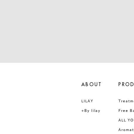
ABOUT
PRO
LILAY
Treatm
+By lilay
Free B
ALL YO
Aromat