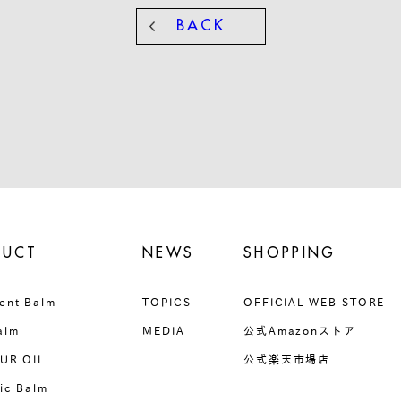
BACK
DUCT
NEWS
SHOPPING
ent Balm
TOPICS
OFFICIAL WEB STORE
alm
MEDIA
公式Amazonストア
UR OIL
公式楽天市場店
ic Balm