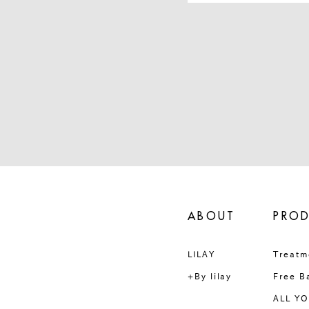
ABOUT
PRO
LILAY
Treatm
+By lilay
Free B
ALL YO