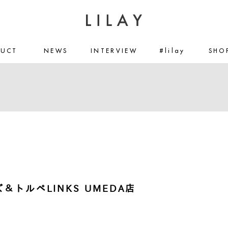
DUCT
NEWS
INTERVIEW
#lilay
SHO
＆トルペLINKS UMEDA店