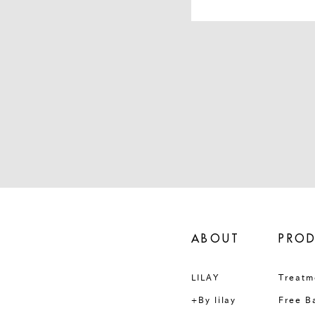
ABOUT
PRO
LILAY
Treatm
+By lilay
Free B