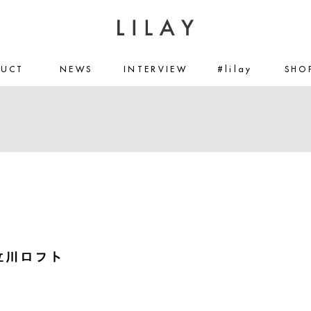
DUCT
NEWS
INTERVIEW
#lilay
SHO
立川ロフト