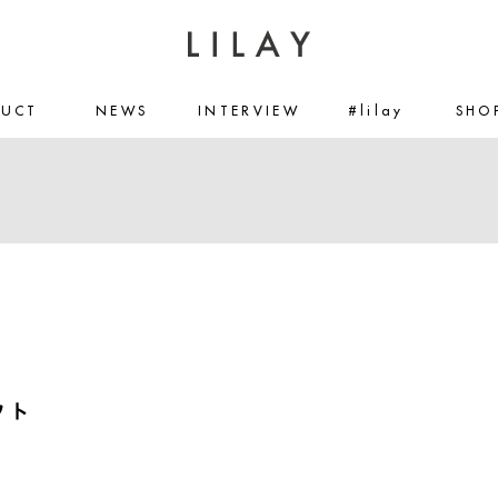
DUCT
NEWS
INTERVIEW
#lilay
SHO
フト