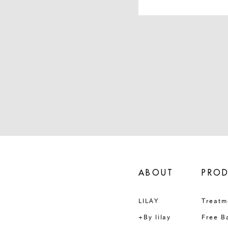
ABOUT
PRO
LILAY
Treatm
+By lilay
Free B