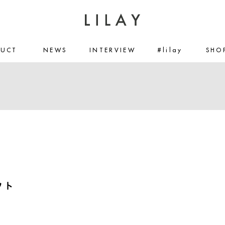
DUCT
NEWS
INTERVIEW
#lilay
SHO
フト