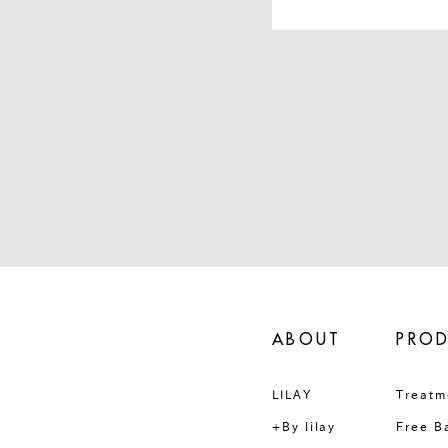
ABOUT
PRO
LILAY
Treatm
+By lilay
Free B