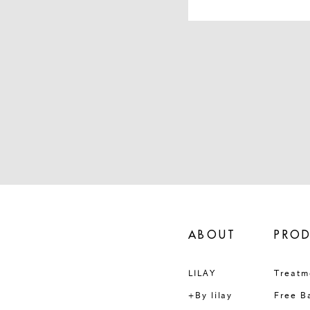
ABOUT
PRO
LILAY
Treatm
+By lilay
Free B