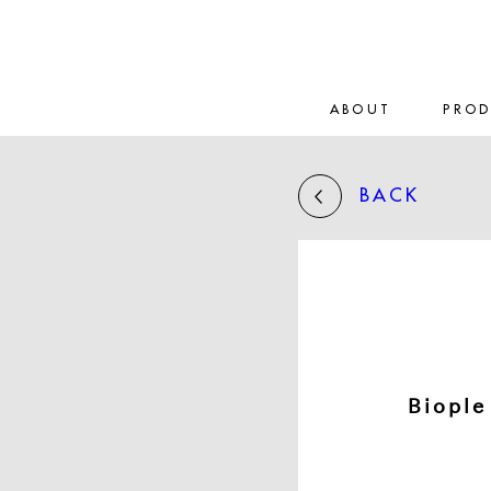
ABOUT
PRO
BACK
Biop