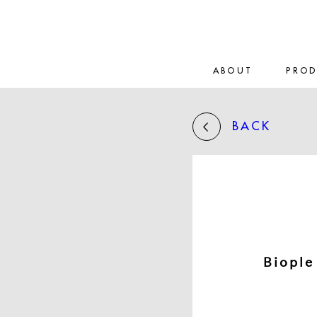
ABOUT
PRO
BACK
Biop