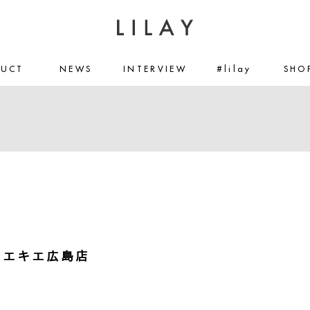
DUCT
NEWS
INTERVIEW
#lilay
SHO
le エキエ広島店