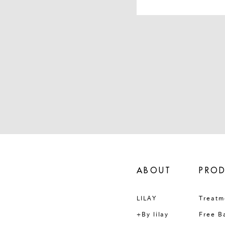
ABOUT
PRO
LILAY
Treatm
+By lilay
Free B